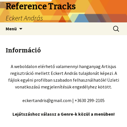
Reference Tracks
Eckert András
Ugrás
Keresés
Menü
a
tartalomhoz
Információ
A weboldalon elérhető valamennyi hanganyag Artisjus
regisztráció mellett Eckert András tulajdonát képezi. A
fájlok egyéni profilban szabadon felhasználhatók! Üzleti
vonatkozású megjelenítésük engedélyhez kötött.
eckertandris@gmail.com | +3630 299-2105
Lejátszáshoz válassz a Genre-k közül a menüben!