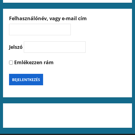
g
Felhasználónév, vagy e-mail cím
a
t
i
Jelszó
o
Emlékezzen rám
n