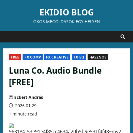
Skip
EKIDIO BLOG
to
content
OKOS MEGOLDÁSOK EGY HELYEN
FREE
FX COMP
FX CREATIVE
FX EQ
HASZNOS
Luna Co. Audio Bundle
[FREE]
Eckert András
2026.01.29.
1 minute read