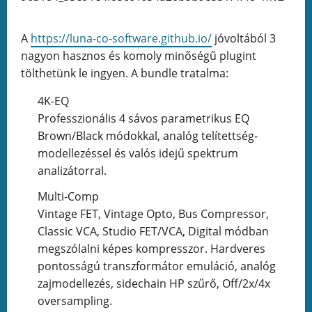
A
https://luna-co-software.github.io/
jóvoltából 3
nagyon hasznos és komoly minőségű plugint
tölthetünk le ingyen. A bundle tratalma:
4K-EQ
Professzionális 4 sávos parametrikus EQ
Brown/Black módokkal, analóg telítettség-
modellezéssel és valós idejű spektrum
analizátorral.
Multi-Comp
Vintage FET, Vintage Opto, Bus Compressor,
Classic VCA, Studio FET/VCA, Digital módban
megszólalni képes kompresszor. Hardveres
pontosságú transzformátor emuláció, analóg
zajmodellezés, sidechain HP szűrő, Off/2x/4x
oversampling.