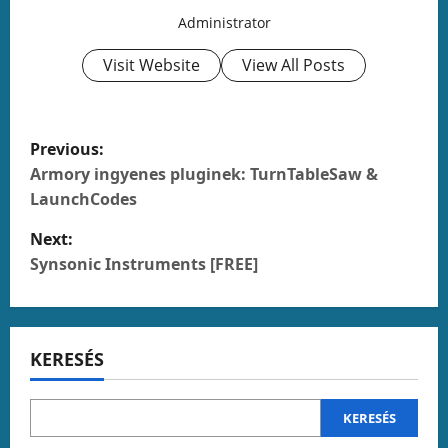
Administrator
Visit Website
View All Posts
P
Previous:
o
Armory ingyenes pluginek: TurnTableSaw &
LaunchCodes
s
Next:
t
Synsonic Instruments [FREE]
n
a
KERESÉS
v
KERESÉS
i