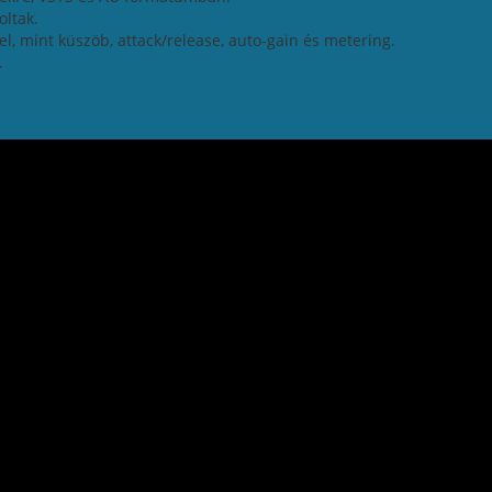
oltak.
l, mint küszöb, attack/release, auto-gain és metering.
.