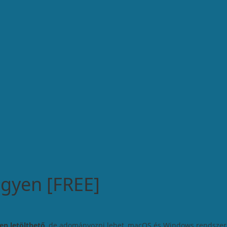
ngyen [FREE]
en letölthető
, de adományozni lehet, macOS és Windows rendszer