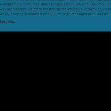
A gyűjtemény tartalmaz kilenc kompresszort (B‑Comp, D‑Comp, S‑Com
A kompresszorok átlátszó mastering eszközöktől a karakteres, kreat
Az EQ csomag, különösen az EQ6 Pro, rugalmasságot ad a karakter
Letöltés:
https://noirsonance.com/