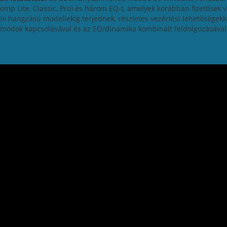
p Lite, Classic, Pro) és három EQ-t, amelyek korábban fizetősek v
ív hangzású modellekig terjednek, részletes vezérlési lehetőségekke
 módok kapcsolásával és az EQ/dinamika kombinált feldolgozásával